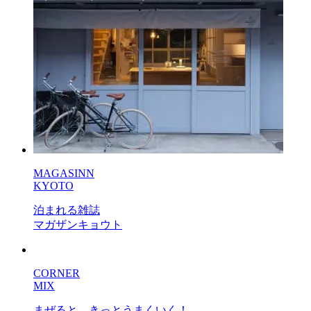
MAGASINN
KYOTO
泊まれる雑誌
マガザンキョウト
CORNER
MIX
まぜると、きっとうまくいく！