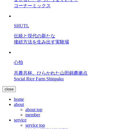
コーナーミックス
SHUTL
伝統と現代の新たな
接続方法を生み出す実験場
心拍
共農共杯。ひらかれた山田錦農拠点
Social Rice Farm Shinpaku
close
home
about
about top
member
service
service top