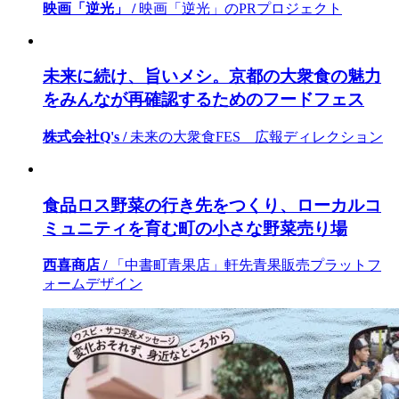
映画「逆光」 /
映画「逆光」のPRプロジェクト
未来に続け、旨いメシ。京都の大衆食の魅力
をみんなが再確認するためのフードフェス
株式会社Q's /
未来の大衆食FES 広報ディレクション
食品ロス野菜の行き先をつくり、ローカルコ
ミュニティを育む町の小さな野菜売り場
西喜商店 /
「中書町青果店」軒先青果販売プラットフ
ォームデザイン