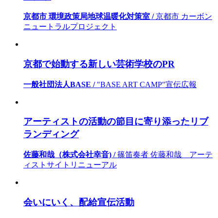
京都市 環境政策局地球温暖化対策室 /
京都市 カーボン
ニュートラルプロジェクト
京都で始動する新しい芸術学校のPR
一般社団法人BASE /
"BASE ART CAMP"宣伝広報
アーティストの活動の節目に寄り添ったリブ
ランディング
佐藤和哉（株式会社幸音) /
篠笛奏者 佐藤和哉 アーテ
ィストサイトリニューアル
会いにいく、配給宣伝活動