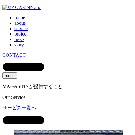
home
about
service
project
news
story
CONTACT
menu
MAGASINNが提供すること
Our
Service
サービス一覧へ