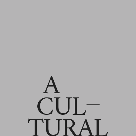
A
CUL
TURAL