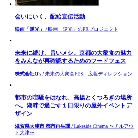
会いにいく、配給宣伝活動
映画「逆光」 /
映画「逆光」のPRプロジェクト
未来に続け、旨いメシ。京都の大衆食の魅力
をみんなが再確認するためのフードフェス
株式会社Q's /
未来の大衆食FES 広報ディレクション
都市の喧騒をはなれ、高揚とくつろぎの場所
へ。湖畔で過ごす１日限りの屋外イベントデ
ザイン
滋賀県大津市 都市再生課 /
Lakeside Cinema 〜チルアウ
ト大津〜