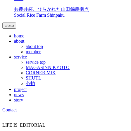
共農共杯。ひらかれた山田錦農拠点
Social Rice Farm Shinpaku
close
home
about
about top
member
service
service top
MAGASINN KYOTO
CORNER MIX
SHUTL
心拍
project
news
story
Contact
LIFE IS
EDITORIAL