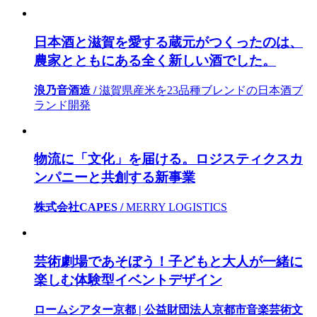
日本酒と滋賀を愛する蔵元がつくったのは、
農家とともにある全く新しい酒でした。
浪乃音酒造 /
滋賀県産米を23品種ブレンドの日本酒ブ
ランド開発
物流に「文化」を届ける。ロジスティクスカ
ンパニーと共創する新事業
株式会社CAPES /
MERRY LOGISTICS
芸術劇場であそぼう！子どもと大人が一緒に
楽しむ体験型イベントデザイン
ロームシアター京都 | 公益財団法人京都市音楽芸術文