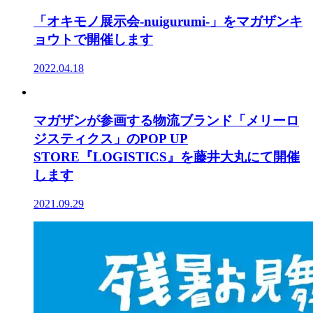
「オキモノ展示会-nuigurumi-」をマガザンキ
ョウトで開催します
2022.04.18
マガザンが参画する物流ブランド「メリーロ
ジスティクス」のPOP UP
STORE『LOGISTICS』を藤井大丸にて開催
します
2021.09.29