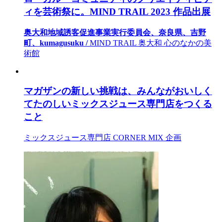
ィを芸術祭に。MIND TRAIL 2023 作品出展
奥大和地域誘客促進事業実行委員会、奈良県、吉野
町、kumagusuku /
MIND TRAIL 奥大和 心のなかの美
術館
マガザンの新しい挑戦は、みんながおいしく
てたのしいミックスジュース専門店をつくる
こと
ミックスジュース専門店 CORNER MIX 企画