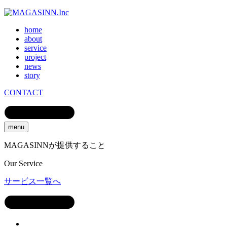
home
about
service
project
news
story
CONTACT
menu
MAGASINNが提供すること
Our
Service
サービス一覧へ