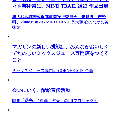
ィを芸術祭に。MIND TRAIL 2023 作品出展
奥大和地域誘客促進事業実行委員会、奈良県、吉野
町、kumagusuku /
MIND TRAIL 奥大和 心のなかの美
術館
マガザンの新しい挑戦は、みんながおいしく
てたのしいミックスジュース専門店をつくる
こと
ミックスジュース専門店 CORNER MIX 企画
会いにいく、配給宣伝活動
映画「逆光」 /
映画「逆光」のPRプロジェクト