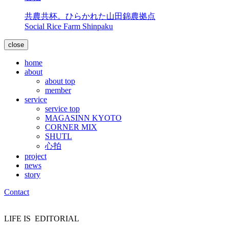
共農共杯。ひらかれた山田錦農拠点
Social Rice Farm Shinpaku
close
home
about
about top
member
service
service top
MAGASINN KYOTO
CORNER MIX
SHUTL
心拍
project
news
story
Contact
LIFE IS
EDITORIAL