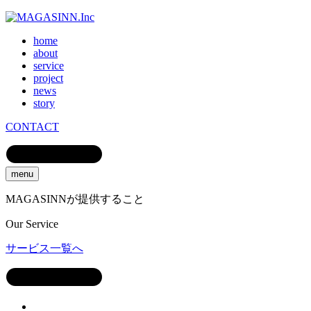
home
about
service
project
news
story
CONTACT
menu
MAGASINNが提供すること
Our
Service
サービス一覧へ