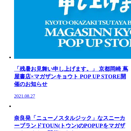
「残暑お見舞い申し上げます。」 京都岡崎 蔦
屋書店×マガザンキョウト POP UP STORE開
催のお知らせ
2021.08.27
奈良発「ニューノスタルジック」なスニーカ
ーブランドTOUN(トウン)のPOPUPをマガザ