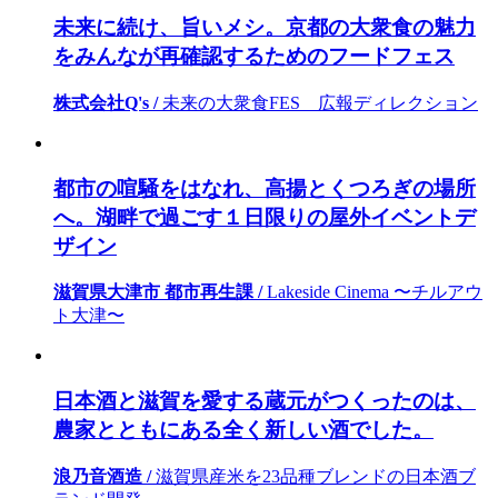
未来に続け、旨いメシ。京都の大衆食の魅力
をみんなが再確認するためのフードフェス
株式会社Q's /
未来の大衆食FES 広報ディレクション
都市の喧騒をはなれ、高揚とくつろぎの場所
へ。湖畔で過ごす１日限りの屋外イベントデ
ザイン
滋賀県大津市 都市再生課 /
Lakeside Cinema 〜チルアウ
ト大津〜
日本酒と滋賀を愛する蔵元がつくったのは、
農家とともにある全く新しい酒でした。
浪乃音酒造 /
滋賀県産米を23品種ブレンドの日本酒ブ