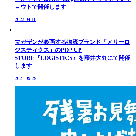
ョウトで開催します
2022.04.18
マガザンが参画する物流ブランド「メリーロ
ジスティクス」のPOP UP
STORE『LOGISTICS』を藤井大丸にて開催
します
2021.09.29