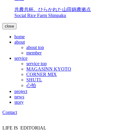
共農共杯。ひらかれた山田錦農拠点
Social Rice Farm Shinpaku
close
home
about
about top
member
service
service top
MAGASINN KYOTO
CORNER MIX
SHUTL
心拍
project
news
story
Contact
LIFE IS
EDITORIAL