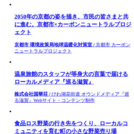
2050年の京都の姿を描き、市民の皆さまと共
に進む。京都市×カーボンニュートラルプロジ
ェクト
京都市 環境政策局地球温暖化対策室 /
京都市 カーボン
ニュートラルプロジェクト
温泉旅館のスタッフが等身大の言葉で届ける
ローカルメディア『巡る滋賀』
株式会社国華荘 /
びわ湖花街道 オウンドメディア『巡
る滋賀』Webサイト・コンテンツ制作
食品ロス野菜の行き先をつくり、ローカルコ
ミュニティを育む町の小さな野菜売り場