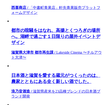
西喜商店 /
「中書町青果店」軒先青果販売プラットフ
ォームデザイン
都市の喧騒をはなれ、高揚とくつろぎの場所
へ。湖畔で過ごす１日限りの屋外イベントデ
ザイン
滋賀県大津市 都市再生課 /
Lakeside Cinema 〜チルアウ
ト大津〜
日本酒と滋賀を愛する蔵元がつくったのは、
農家とともにある全く新しい酒でした。
浪乃音酒造 /
滋賀県産米を23品種ブレンドの日本酒ブ
ランド開発