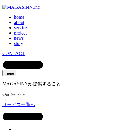
home
about
service
project
news
story
CONTACT
menu
MAGASINNが提供すること
Our
Service
サービス一覧へ