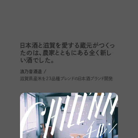
日本酒と滋賀を愛する蔵元がつくっ
たのは、農家とともにある全く新し
い酒でした。
浪乃音酒造 /
滋賀県産米を23品種ブレンドの日本酒ブランド開発