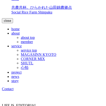
共農共杯。ひらかれた山田錦農拠点
Social Rice Farm Shinpaku
close
home
about
about top
member
service
service top
MAGASINN KYOTO
CORNER MIX
SHUTL
心拍
project
news
story
Contact
LIFE IS
EDITORIAL