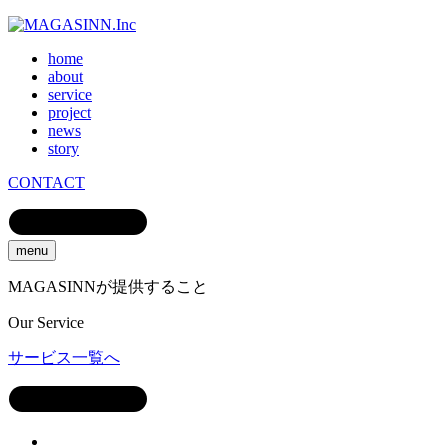
home
about
service
project
news
story
CONTACT
menu
MAGASINNが提供すること
Our
Service
サービス一覧へ