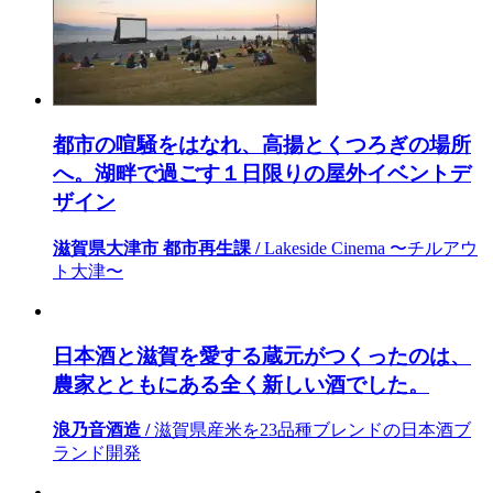
都市の喧騒をはなれ、高揚とくつろぎの場所
へ。湖畔で過ごす１日限りの屋外イベントデ
ザイン
滋賀県大津市 都市再生課 /
Lakeside Cinema 〜チルアウ
ト大津〜
日本酒と滋賀を愛する蔵元がつくったのは、
農家とともにある全く新しい酒でした。
浪乃音酒造 /
滋賀県産米を23品種ブレンドの日本酒ブ
ランド開発