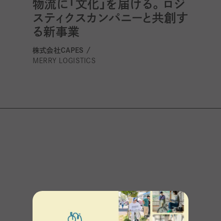
物流に「文化」を届ける。ロジ
スティクスカンパニーと共創す
る新事業
株式会社CAPES /
MERRY LOGISTICS