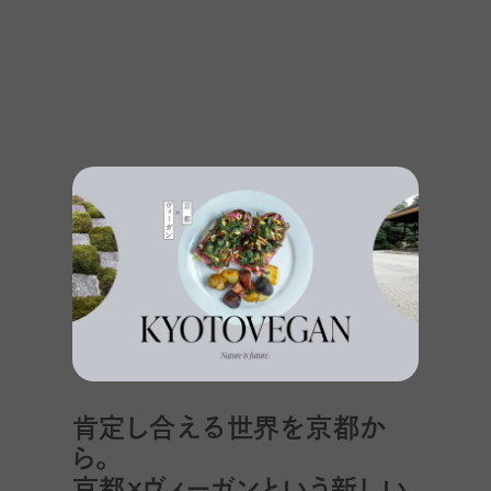
肯定し合える世界を京都か
ら。
京都×ヴィーガンという新しい