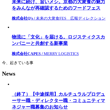
未来に続け、旨いメシ。京都の大衆食の魅力
をみんなが再確認するためのフードフェス
株式会社Q's /
未来の大衆食FES 広報ディレクション
物流に「文化」を届ける。ロジスティクスカ
ンパニーと共創する新事業
株式会社CAPES /
MERRY LOGISTICS
今、起きている事
News
（終了）【中途採用】カルチュラルプロデュ
ーサー職・ディレクター職・コミュニティマ
ネジャー職募集のお知らせ