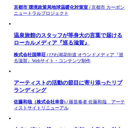
京都市 環境政策局地球温暖化対策室 /
京都市 カーボン
ニュートラルプロジェクト
温泉旅館のスタッフが等身大の言葉で届ける
ローカルメディア『巡る滋賀』
株式会社国華荘 /
びわ湖花街道 オウンドメディア『巡
る滋賀』Webサイト・コンテンツ制作
アーティストの活動の節目に寄り添ったリブ
ランディング
佐藤和哉（株式会社幸音) /
篠笛奏者 佐藤和哉 アーテ
ィストサイトリニューアル