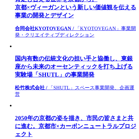
京都×ヴィーガンという新しい価値観を伝える
事業の開発とデザイン
合同会社KYOTOVEGAN /
「KYOTOVEGAN」事業開
発・クリエイティブディレクション
国内有数の伝統文化の担い手と協働し、東銀
座から未来のオーセンティックを打ち上げる
実験場「SHUTL」の事業開発
松竹株式会社 /
「SHUTL」スペース事業開発、企画運
営
2050年の京都の姿を描き、市民の皆さまと共
に進む。京都市×カーボンニュートラルプロジ
ェクト