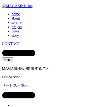
home
about
service
project
news
story
CONTACT
menu
MAGASINNが提供すること
Our
Service
サービス一覧へ