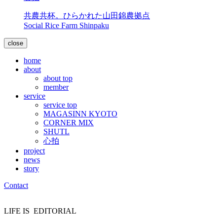
共農共杯。ひらかれた山田錦農拠点
Social Rice Farm Shinpaku
close
home
about
about top
member
service
service top
MAGASINN KYOTO
CORNER MIX
SHUTL
心拍
project
news
story
Contact
LIFE IS
EDITORIAL