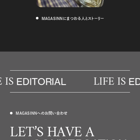
MAGASINNにまつわる人とストーリー
 IS
LIFE IS
EDITORIAL
ED
MAGASINNへのお問い合わせ
LET’S HAVE A